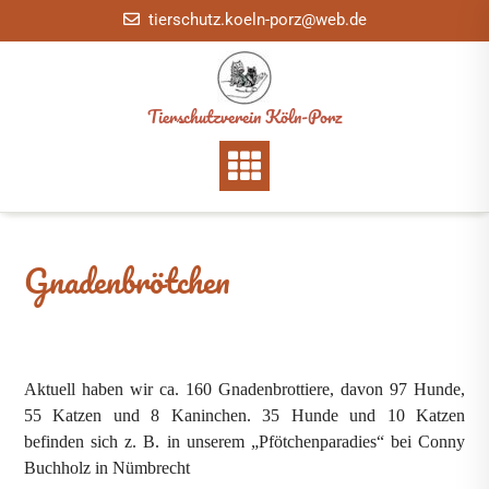
Skip
tierschutz.koeln-porz@web.de
to
content
Tierschutzverein Köln-Porz
Gnadenbrötchen
Aktuell haben wir ca. 160 Gnadenbrottiere, davon 97 Hunde,
55 Katzen und 8 Kaninchen. 35 Hunde und 10 Katzen
befinden sich z. B. in unserem „Pfötchenparadies“ bei Conny
Buchholz in Nümbrecht