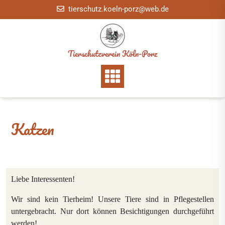
Skip
tierschutz.koeln-porz@web.de
to
content
Tierschutzverein Köln-Porz
Katzen
Liebe Interessenten!
Wir sind kein Tierheim! Unsere Tiere sind in Pflegestellen
untergebracht. Nur dort können Besichtigungen durchgeführt
werden!