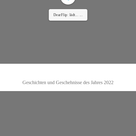
Setting up fake worker failed: "Cannot load script
at: https://tierschutzverein-koeln-porz.de/wp-
content/plugins/3d-flipbook-dflip-
lite/assets/js/libs/pdfjs/stable/pdf.worker.min.js?
ver=2.4.30&pdfver=default".
Geschichten und Geschehnisse des Jahres 2022
Error: Cannot access file!
https://tierschutzverein-
koeln-porz.de/wp-