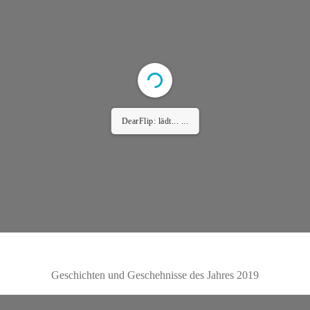
Error: Cannot access file!
https://tierschutzverein-
koeln-porz.de/wp-
content/uploads/2025/03/TSV_2020_Inhalt_fuer_H
P_n.pdf
Setting up fake worker failed: "Cannot load script
at: https://tierschutzverein-koeln-porz.de/wp-
content/plugins/3d-flipbook-dflip-
lite/assets/js/libs/pdfjs/stable/pdf.worker.min.js?
ver=2.4.30&pdfver=default".
Geschichten und Geschehnisse des Jahres 2019