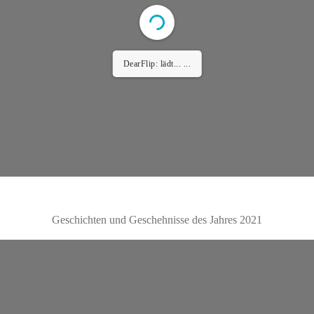
content/uploads/2025/03/3041056_TSV_Jahresinfo
Heft_2022_web.pdf
Setting up fake worker failed: "Cannot load script
at: https://tierschutzverein-koeln-porz.de/wp-
content/plugins/3d-flipbook-dflip-
lite/assets/js/libs/pdfjs/stable/pdf.worker.min.js?
ver=2.4.30&pdfver=default".
Geschichten und Geschehnisse des Jahres 2021