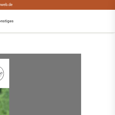
@web.de
onstiges