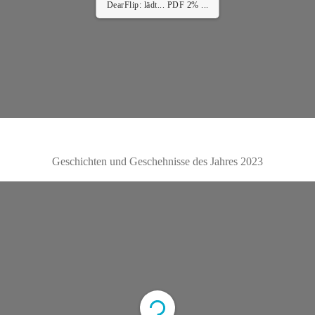
DearFlip: lädt... PDF 2% ...
Geschichten und Geschehnisse des Jahres 2023
Error: Cannot access file!
https://tierschutzverein-
koeln-porz.de/wp-
content/uploads/2025/03/3042765_TSV_Jahresinfo
Heft_2023.pdf