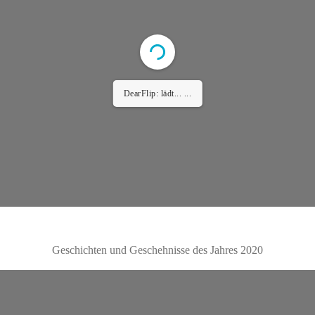
Error: Cannot access file!
https://tierschutzverein-
koeln-porz.de/wp-
content/uploads/2025/03/3039085_TSV_Jahresinfo
Heft_2021_akt.pdf
Setting up fake worker failed: "Cannot load script
at: https://tierschutzverein-koeln-porz.de/wp-
content/plugins/3d-flipbook-dflip-
lite/assets/js/libs/pdfjs/stable/pdf.worker.min.js?
ver=2.4.30&pdfver=default".
Geschichten und Geschehnisse des Jahres 2020