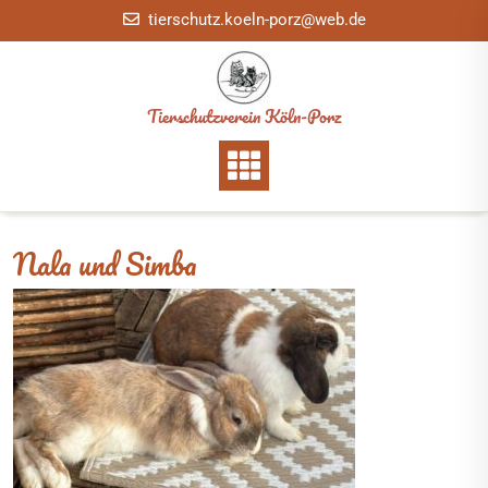
Skip
tierschutz.koeln-porz@web.de
to
content
Tierschutzverein Köln-Porz
Nala und Simba