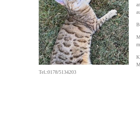
a
a
B
M
m
K
M
Tel.:0178/5134203
Beitragsnavigation