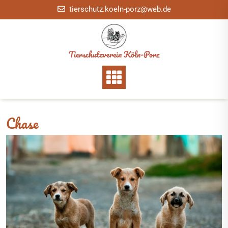
Skip
tierschutz.koeln-porz@web.de
to
content
Tierschutzverein Köln-Porz
Chase