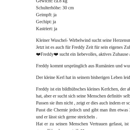
Gewicht: ca.8 kg
Schulterhöhe: 30 cm
Geimpft: ja
Gechipt: ja
Kastriert: ja
Kleiner Wuschel- Wirbelwind sucht seine Herzens
Jetzt ist es auch für Freddy Zeit für sein eigenes Z
❤️Freddy❤️ sucht ein liebevolles, aktives Zuhause a
Freddy kommt ursprünglich aus Rumänien und wurd
Der kleine Kerl hat in seinem bisherigen Leben lei
Freddy ist ein bildhübsches kleines Kerlchen, der a
hat, aber er sucht sich seine Menschen definitiv selb
Passen sie ihm nicht , zeigt er dies auch indem er s
Passt die Chemie jedoch und gibt man ihm etwas 
und er lässt sich gerne streicheln .
Hat er zu seinen Menschen Vertrauen gefasst, ist 