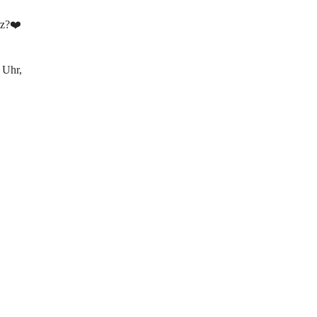
rz?❤️
 Uhr,