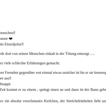
menschen‼️
uhause ❤️
ls Einzelprinz‼️
e dort von seinen Menschen eiskalt in der Tötung entsorgt ….
der viele schlechte Erfahrungen gemacht.
ber Fremden gegenüber erst einmal etwas unsicher ist bis er sie kennen
er aus‼️
chnappt.
Zeit kommt er zu einem , springt einen an und dann ist der Bann geb
er ein absolut verschmustes Kerlchen, der Streicheleinheiten liebt un