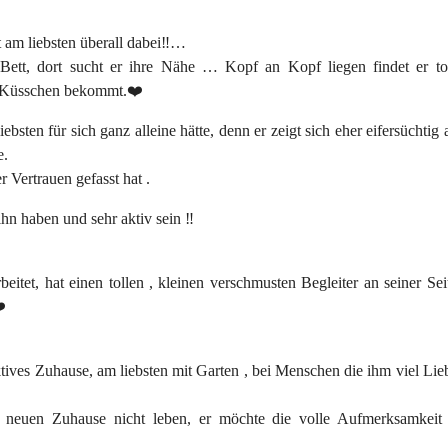
 am liebsten überall dabei‼️…
Bett, dort sucht er ihre Nähe … Kopf an Kopf liegen findet er to
ht Küsschen bekommt.❤️
sten für sich ganz alleine hätte, denn er zeigt sich eher eifersüchtig 
e.
 Vertrauen gefasst hat .
ihn haben und sehr aktiv sein ‼️
eitet, hat einen tollen , kleinen verschmusten Begleiter an seiner Sei
️
ktives Zuhause, am liebsten mit Garten , bei Menschen die ihm viel Li
m neuen Zuhause nicht leben, er möchte die volle Aufmerksamkeit 