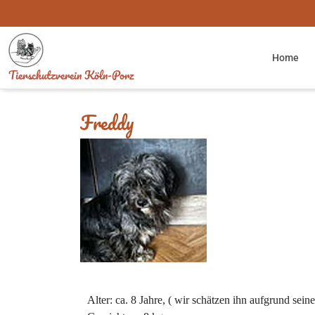
Skip
to
content
Home
Tierschutzverein Köln-Porz
Freddy
Alter: ca. 8 Jahre, ( wir schätzen ihn aufgrund sein