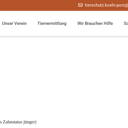
tierschutz.koeln-porz
Unser Verein
Tiervermittlung
Wir Brauchen Hilfe
S
es Zahnstatus jünger)