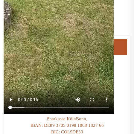
Beitragsnavigation
Spenden
Spenden könnt ihr schnell und einfach direkt über
PayPal:
oder auf unser Spendenkonto:
Menschen für Tiere - Tiere für Menschen e.V.
Sparkasse KölnBonn,
IBAN: DE89 3705 0198 1008 1827 66
BIC: COLSDE33