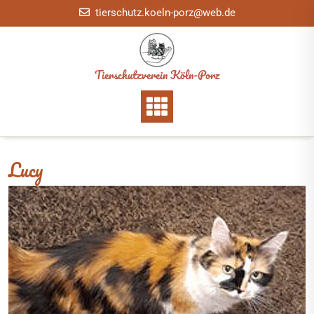
Skip
tierschutz.koeln-porz@web.de
to
content
Tierschutzverein Köln-Porz
Lucy