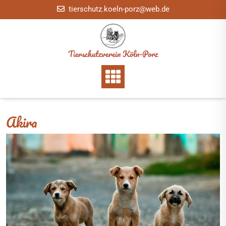
Skip
tierschutz.koeln-porz@web.de
to
content
Tierschutzverein Köln-Porz
Akira