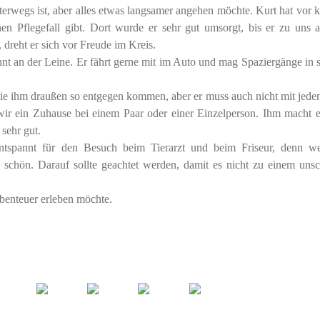
nterwegs ist, aber alles etwas langsamer angehen möchte. Kurt hat vor
nen Pflegefall gibt. Dort wurde er sehr gut umsorgt, bis er zu uns a
 dreht er sich vor Freude im Kreis.
t an der Leine. Er fährt gerne mit im Auto und mag Spaziergänge in 
 die ihm draußen so entgegen kommen, aber er muss auch nicht mit jede
 wir ein Zuhause bei einem Paar oder einer Einzelperson. Ihm macht e
 sehr gut.
ntspannt für den Besuch beim Tierarzt und beim Friseur, denn w
 schön. Darauf sollte geachtet werden, damit es nicht zu einem uns
Abenteuer erleben möchte.